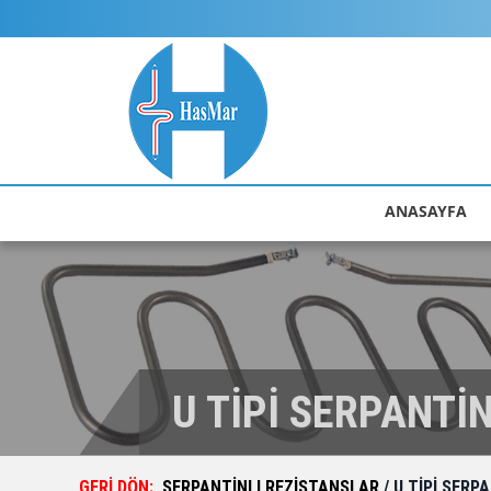
ANASAYFA
U TİPİ SERPANTİ
GERİ DÖN:
SERPANTİNLI REZİSTANSLAR
/ U TİPİ SERP