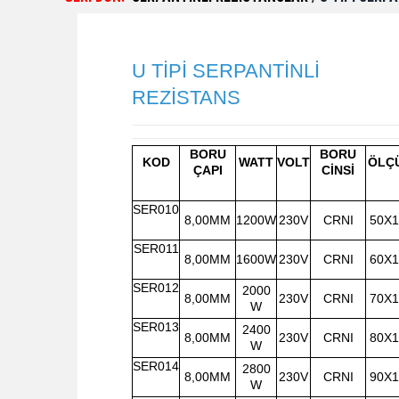
U TİPİ SERPANTİNLİ
REZİSTANS
BORU
BORU
KOD
WATT
VOLT
ÖLÇ
ÇAPI
CİNSİ
SER010
8,00MM
1200W
230V
CRNI
50X
SER011
8,00MM
1600W
230V
CRNI
60X
SER012
2000
8,00MM
230V
CRNI
70X
W
SER013
2400
8,00MM
230V
CRNI
80X
W
SER014
2800
8,00MM
230V
CRNI
90X
W