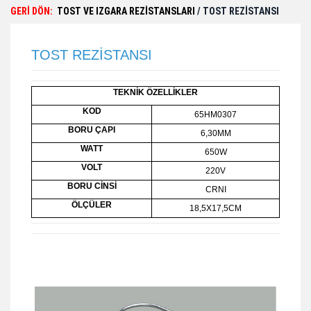
GERİ DÖN:
TOST VE IZGARA REZİSTANSLARI
/ TOST REZİSTANSI
TOST REZİSTANSI
TEKNİK ÖZELLİKLER
KOD
65HM0307
BORU ÇAPI
6,30MM
WATT
650W
VOLT
220V
BORU CİNSİ
CRNI
ÖLÇÜLER
18,5X17,5CM