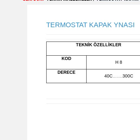
TERMOSTAT KAPAK YNASI
TEKNİK ÖZELLİKLER
KOD
H 8
DERECE
40C…….300C